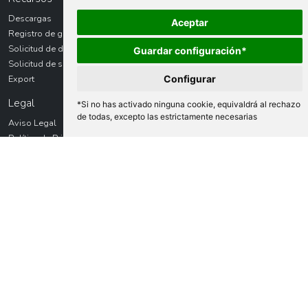
Descargas
Aceptar
Registro de garantías
Solicitud de devolución
Guardar configuración*
Solicitud de servicio técnico
Export
Configurar
Legal
*Si no has activado ninguna cookie, equivaldrá al rechazo
de todas, excepto las estrictamente necesarias
Aviso Legal
Política de Privacidad
Política de Cookies
Nofer
Ctra. Laureà Miró, 385-387
08980 Sant Feliu de LLobregat
Barcelona - España
+34 934 742 423
F +34 934 743 548
Contacto