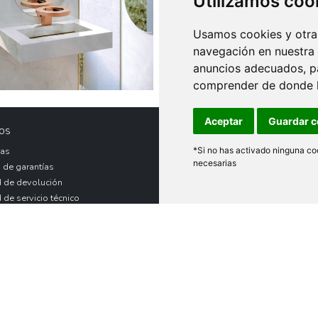
Utilizamos coo
Usamos cookies y otras
navegación en nuestra
anuncios adecuados, pa
comprender de donde ll
Aceptar
Guardar c
os
Legal
*Si no has activado ninguna coo
as
Aviso Legal
necesarias
 de garantías
Política de Privacidad
d de devolución
Política de Cookies
d de servicio técnico