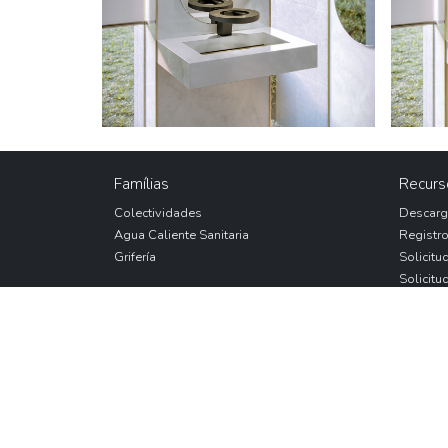
Famílias
Recurs
Colectividades
Descarg
Agua Caliente Sanitaria
Registro
Grifería
Solicitu
Solicitu
Export