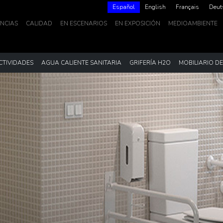
Español
English
Français
Deut
NCIAS
CALIDAD
EN ESCENARIOS
EN EXPOSICIÓN
MEDIOAMBIENTE
CTIVIDADES
AGUA CALIENTE SANITARIA
GRIFERÍA H2O
MOBILIARIO D