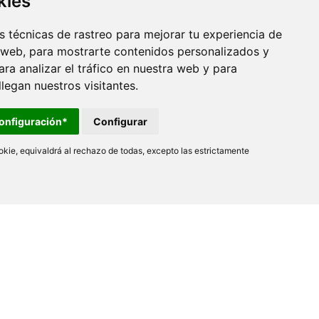
kies
 técnicas de rastreo para mejorar tu experiencia de
 web, para mostrarte contenidos personalizados y
ra analizar el tráfico en nuestra web y para
egan nuestros visitantes.
onfiguración*
Configurar
Nofer
Ctra. Laureà Miró, 385-387
kie, equivaldrá al rechazo de todas, excepto las estrictamente
08980 Sant Feliu de LLobregat
Barcelona - España
+34 934 742 423
F +34 934 743 548
Contacto