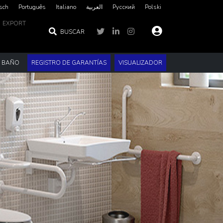
sch
Português
Italiano
العربية‏
Русский
Polski
EXPORT
BUSCAR
E BAÑO
REGISTRO DE GARANTÍAS
VISUALIZADOR