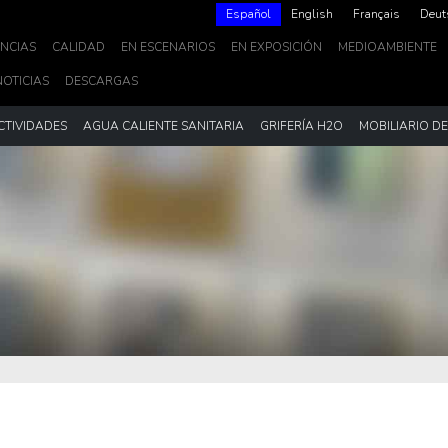
Español
English
Français
Deut
NCIAS
CALIDAD
EN ESCENARIOS
EN EXPOSICIÓN
MEDIOAMBIENTE
NOTICIAS
DESCARGAS
CTIVIDADES
AGUA CALIENTE SANITARIA
GRIFERÍA H2O
MOBILIARIO D