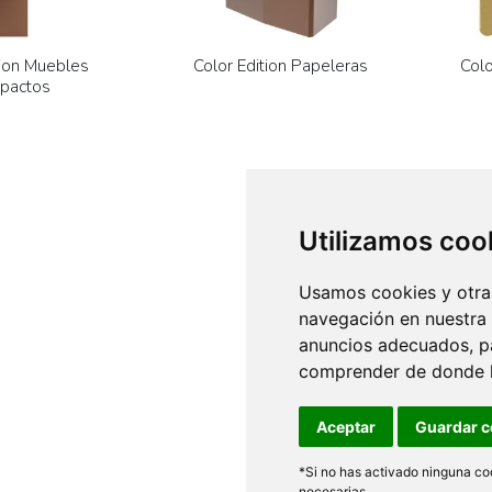
tion Muebles
Color Edition Papeleras
Colo
pactos
Utilizamos coo
Usamos cookies y otras
navegación en nuestra
anuncios adecuados, pa
comprender de donde ll
Aceptar
Guardar c
*Si no has activado ninguna coo
necesarias