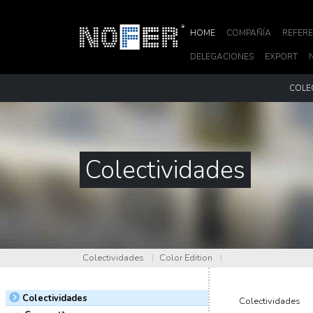
HOME
COMPAÑÍA
REFERE
DELEGACIONES
EXPORT
COLE
Colectividades
Colectividades
|
Color Edition
|
Colectividades
Colectividades