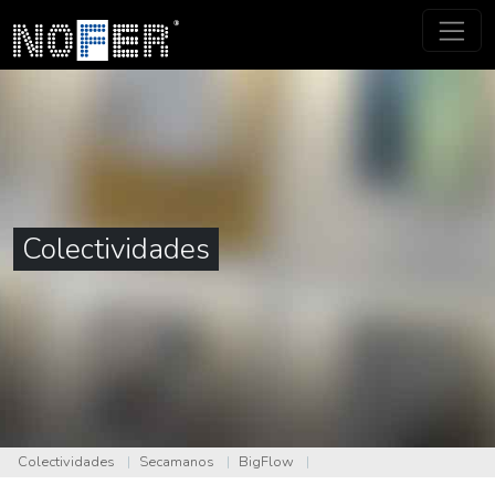
Colectividades
Colectividades
|
Secamanos
|
BigFlow
|