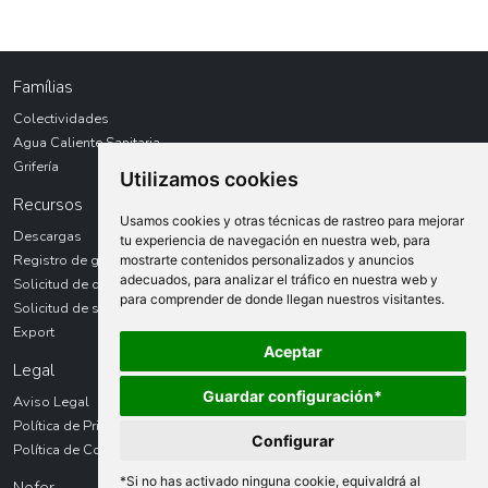
Famílias
Colectividades
Agua Caliente Sanitaria
Grifería
Utilizamos cookies
Recursos
Usamos cookies y otras técnicas de rastreo para mejorar
Descargas
tu experiencia de navegación en nuestra web, para
Registro de garantías
mostrarte contenidos personalizados y anuncios
adecuados, para analizar el tráfico en nuestra web y
Solicitud de devolución
para comprender de donde llegan nuestros visitantes.
Solicitud de servicio técnico
Export
Aceptar
Legal
Guardar configuración*
Aviso Legal
Política de Privacidad
Configurar
Política de Cookies
*Si no has activado ninguna cookie, equivaldrá al
Nofer