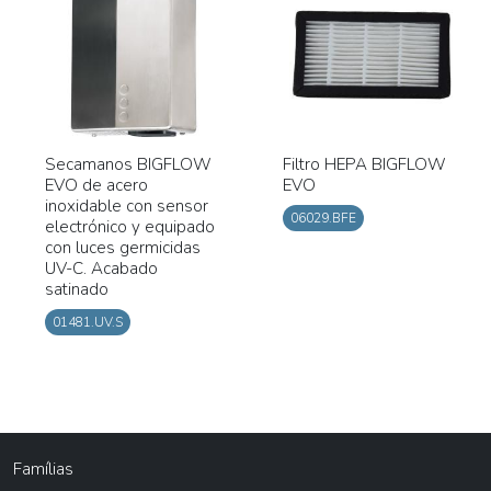
Secamanos BIGFLOW
Filtro HEPA BIGFLOW
EVO de acero
EVO
inoxidable con sensor
06029.BFE
electrónico y equipado
con luces germicidas
UV-C. Acabado
satinado
01481.UV.S
Famílias