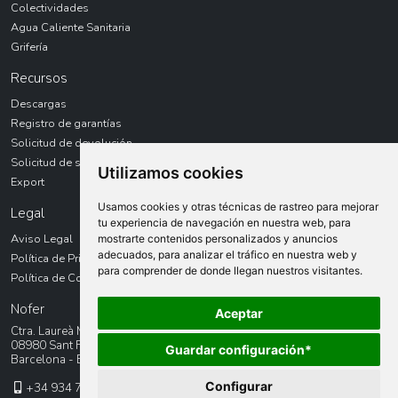
Colectividades
Agua Caliente Sanitaria
Grifería
Recursos
Descargas
Registro de garantías
Solicitud de devolución
Solicitud de servicio técnico
Utilizamos cookies
Export
Usamos cookies y otras técnicas de rastreo para mejorar
Legal
tu experiencia de navegación en nuestra web, para
Aviso Legal
mostrarte contenidos personalizados y anuncios
adecuados, para analizar el tráfico en nuestra web y
Política de Privacidad
para comprender de donde llegan nuestros visitantes.
Política de Cookies
Nofer
Aceptar
Ctra. Laureà Miró, 385-387
08980 Sant Feliu de LLobregat
Guardar configuración*
Barcelona - España
Configurar
+34 934 742 423