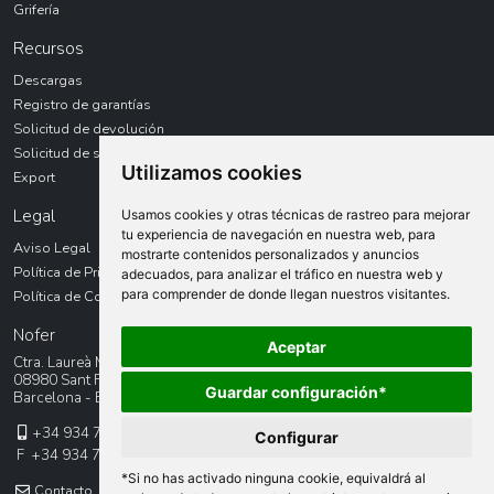
Grifería
Recursos
Descargas
Registro de garantías
Solicitud de devolución
Solicitud de servicio técnico
Utilizamos cookies
Export
Legal
Usamos cookies y otras técnicas de rastreo para mejorar
tu experiencia de navegación en nuestra web, para
Aviso Legal
mostrarte contenidos personalizados y anuncios
Política de Privacidad
adecuados, para analizar el tráfico en nuestra web y
para comprender de donde llegan nuestros visitantes.
Política de Cookies
Nofer
Aceptar
Ctra. Laureà Miró, 385-387
08980 Sant Feliu de LLobregat
Guardar configuración*
Barcelona - España
+34 934 742 423
Configurar
F +34 934 743 548
*Si no has activado ninguna cookie, equivaldrá al
Contacto