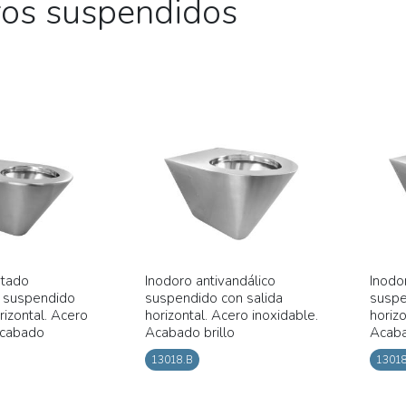
ros suspendidos
ptado
Inodoro antivandálico
Inodo
o suspendido
suspendido con salida
suspe
rizontal. Acero
horizontal. Acero inoxidable.
horizo
Acabado
Acabado brillo
Acaba
13018.B
13018