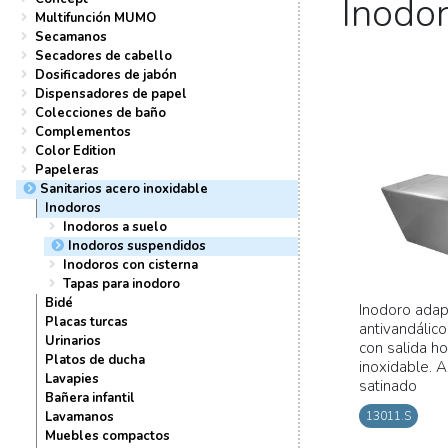
Inodo
Multifunción MUMO
Secamanos
Secadores de cabello
Dosificadores de jabón
Dispensadores de papel
Colecciones de baño
Complementos
Color Edition
Papeleras
Sanitarios acero inoxidable
Inodoros
Inodoros a suelo
Inodoros suspendidos
Inodoros con cisterna
Tapas para inodoro
Bidé
Inodoro ada
Placas turcas
antivandálic
Urinarios
con salida ho
Platos de ducha
inoxidable. 
Lavapies
satinado
Bañera infantil
Lavamanos
13011.S
Muebles compactos