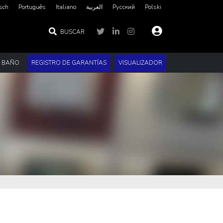
sch
Português
Italiano
العربية‏
Русский
Polski
BUSCAR
E BAÑO
REGISTRO DE GARANTÍAS
VISUALIZADOR