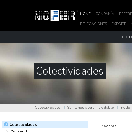
HOME
COMPAÑÍA
REFERE
DELEGACIONES
EXPORT
COLE
Colectividades
Colectividades
|
Sanitarios acero inoxidable
|
Inodor
Colectividades
Inodoros
Concept³