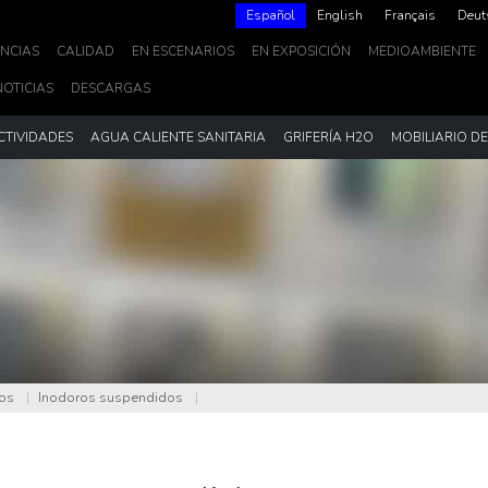
Español
English
Français
Deut
NCIAS
CALIDAD
EN ESCENARIOS
EN EXPOSICIÓN
MEDIOAMBIENTE
NOTICIAS
DESCARGAS
CTIVIDADES
AGUA CALIENTE SANITARIA
GRIFERÍA H2O
MOBILIARIO D
os
|
Inodoros suspendidos
|