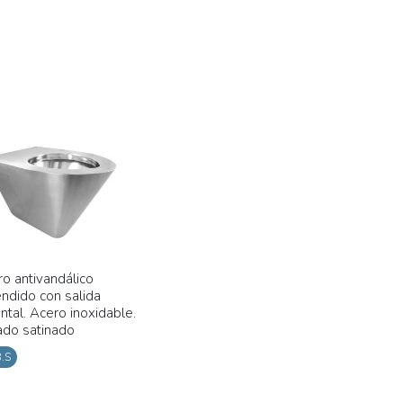
ro antivandálico
ndido con salida
ntal. Acero inoxidable.
do satinado
.S