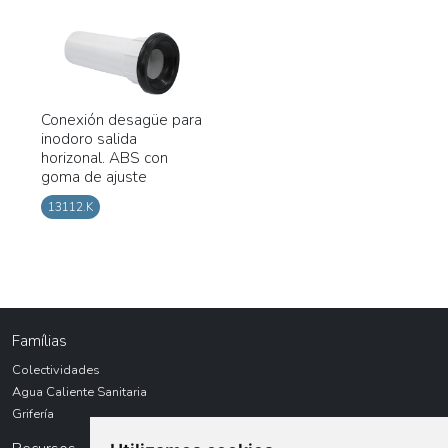
Conexión desagüe para
inodoro salida
horizonal. ABS con
goma de ajuste
13112.K
Famílias
Colectividades
Agua Caliente Sanitaria
Grifería