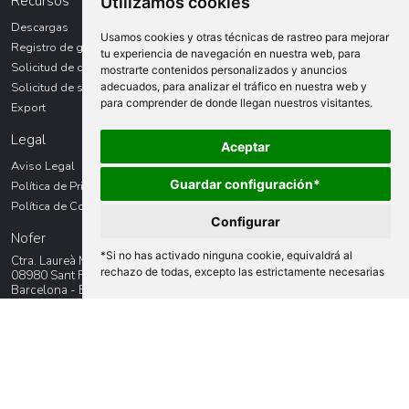
Recursos
Utilizamos cookies
Descargas
Usamos cookies y otras técnicas de rastreo para mejorar
Registro de garantías
tu experiencia de navegación en nuestra web, para
Solicitud de devolución
mostrarte contenidos personalizados y anuncios
adecuados, para analizar el tráfico en nuestra web y
Solicitud de servicio técnico
para comprender de donde llegan nuestros visitantes.
Export
Legal
Aceptar
Aviso Legal
Guardar configuración*
Política de Privacidad
Política de Cookies
Configurar
Nofer
*Si no has activado ninguna cookie, equivaldrá al
Ctra. Laureà Miró, 385-387
rechazo de todas, excepto las estrictamente necesarias
08980 Sant Feliu de LLobregat
Barcelona - España
+34 934 742 423
F +34 934 743 548
Contacto