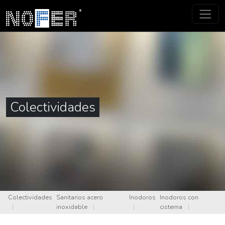
Colectividades
Colectividades
Sanitarios acero
Inodoros
Inodoros con
|
inoxidable
|
|
cisterna
|