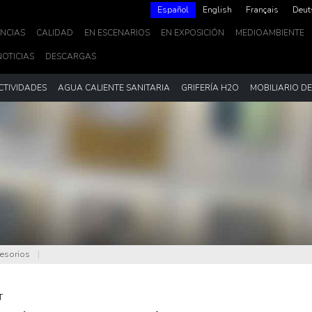
Español
English
Français
Deut
NCIAS
CALIDAD
EN ESCENARIOS
EN EXPOSICIÓN
MEDIOAMBIENTE
NOTICIAS
DESCARGAS
CTIVIDADES
AGUA CALIENTE SANITARIA
GRIFERÍA H2O
MOBILIARIO D
cesorios
|
T