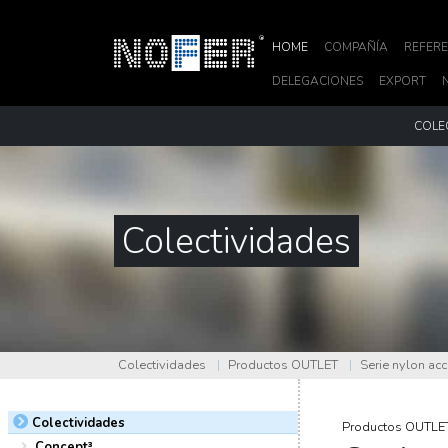
HOME
COMPAÑÍA
REFERE
DELEGACIONES
EXPORT
COLE
Colectividades
Colectividades
|
Productos OUTLET
|
Serie nylon ac
Colectividades
Productos OUTLE
Concept³