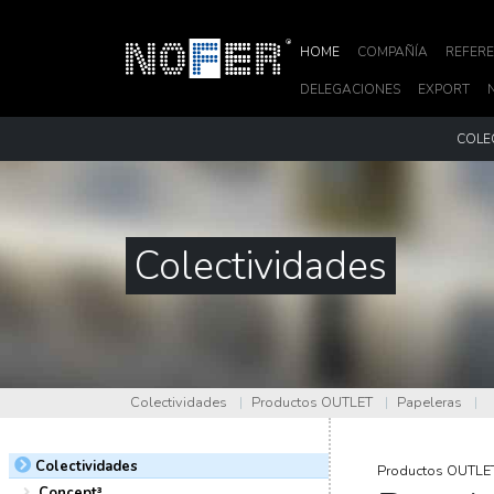
HOME
COMPAÑÍA
REFERE
DELEGACIONES
EXPORT
COLE
Colectividades
Colectividades
|
Productos OUTLET
|
Papeleras
|
Colectividades
Productos OUTLE
Concept³