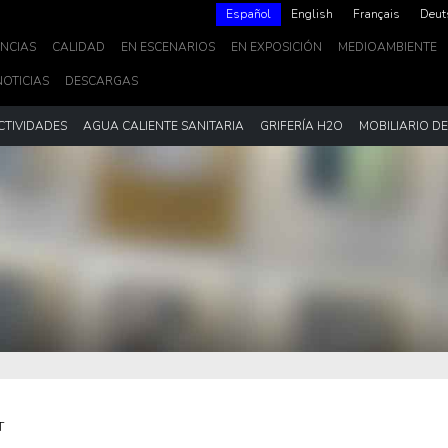
Español
English
Français
Deut
NCIAS
CALIDAD
EN ESCENARIOS
EN EXPOSICIÓN
MEDIOAMBIENTE
NOTICIAS
DESCARGAS
CTIVIDADES
AGUA CALIENTE SANITARIA
GRIFERÍA H2O
MOBILIARIO D
T