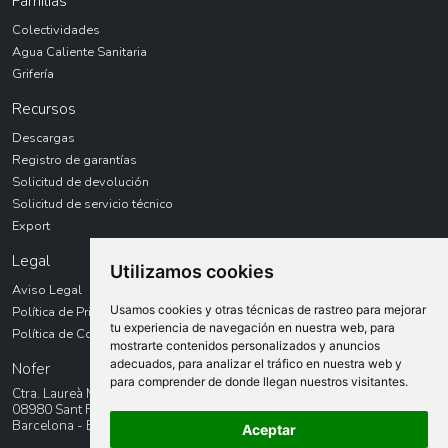
Famílias
Colectividades
Agua Caliente Sanitaria
Grifería
Recursos
Descargas
Registro de garantías
Solicitud de devolución
Solicitud de servicio técnico
Export
Legal
Utilizamos cookies
Aviso Legal
Usamos cookies y otras técnicas de rastreo para mejorar
Política de Privacidad
tu experiencia de navegación en nuestra web, para
Política de Cookies
mostrarte contenidos personalizados y anuncios
adecuados, para analizar el tráfico en nuestra web y
Nofer
para comprender de donde llegan nuestros visitantes.
Ctra. Laureà Miró, 385-387
08980 Sant Feliu de LLobregat
Barcelona - España
Aceptar