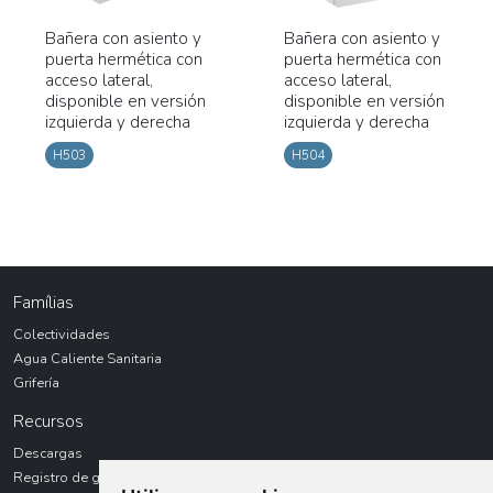
Bañera con asiento y
Bañera con asiento y
puerta hermética con
puerta hermética con
acceso lateral,
acceso lateral,
disponible en versión
disponible en versión
izquierda y derecha
izquierda y derecha
H503
H504
Famílias
Colectividades
Agua Caliente Sanitaria
Grifería
Recursos
Descargas
Registro de garantías