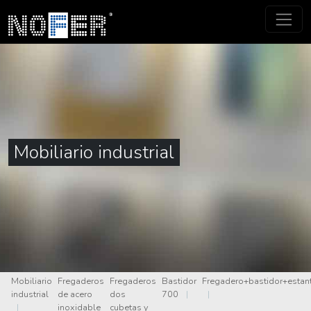
Mobiliario industrial
Mobiliario
Fregaderos
Fregaderos
Bastidor
Fregadero+bastidor+estan
industrial
de acero
dos
700
|
|
|
inoxidable
cubetas y