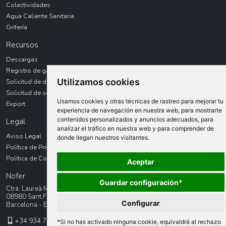
Colectividades
Agua Caliente Sanitaria
Grifería
Recursos
Descargas
Registro de garantías
Utilizamos cookies
Solicitud de devolución
Solicitud de servicio técnico
Usamos cookies y otras técnicas de rastreo para mejorar tu
Export
experiencia de navegación en nuestra web, para mostrarte
contenidos personalizados y anuncios adecuados, para
Legal
analizar el tráfico en nuestra web y para comprender de
Aviso Legal
donde llegan nuestros visitantes.
Política de Privacidad
Política de Cookies
Aceptar
Nofer
Guardar configuración*
Ctra. Laureà Miró, 385-387
08980 Sant Feliu de LLobregat
Configurar
Barcelona - España
+34 934 742 423
*Si no has activado ninguna cookie, equivaldrá al rechazo