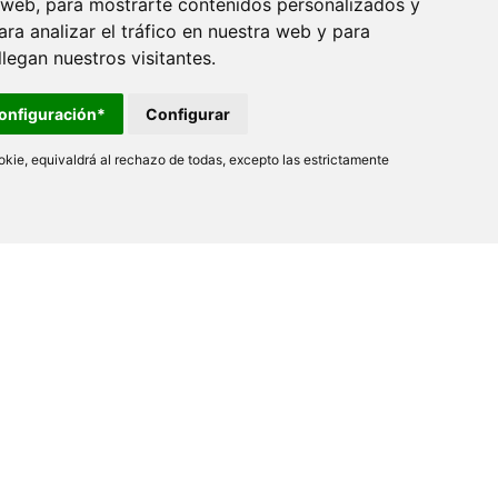
 web, para mostrarte contenidos personalizados y
ra analizar el tráfico en nuestra web y para
egan nuestros visitantes.
onfiguración*
Configurar
kie, equivaldrá al rechazo de todas, excepto las estrictamente
Nofer
Ctra. Laureà Miró, 385-387
08980 Sant Feliu de LLobregat
Barcelona - España