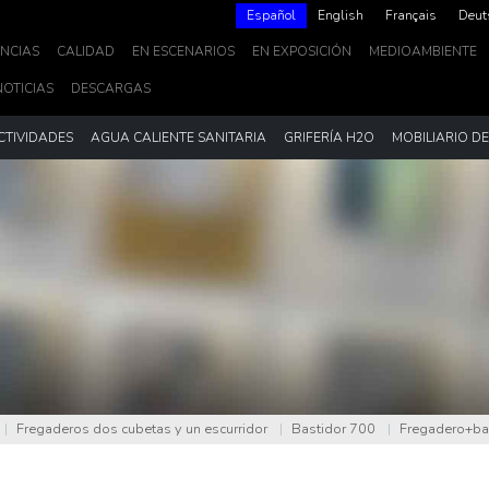
Español
English
Français
Deut
NCIAS
CALIDAD
EN ESCENARIOS
EN EXPOSICIÓN
MEDIOAMBIENTE
NOTICIAS
DESCARGAS
CTIVIDADES
AGUA CALIENTE SANITARIA
GRIFERÍA H2O
MOBILIARIO D
|
Fregaderos dos cubetas y un escurridor
|
Bastidor 700
|
Fregadero+ba