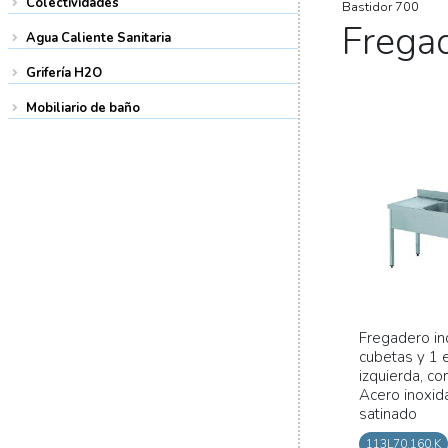
Colectividades
Bastidor 700
Frega
Agua Caliente Sanitaria
Grifería H2O
Mobiliario de baño
Fregadero ind
cubetas y 1 e
izquierda, co
Acero inoxid
satinado
113L70.160.K