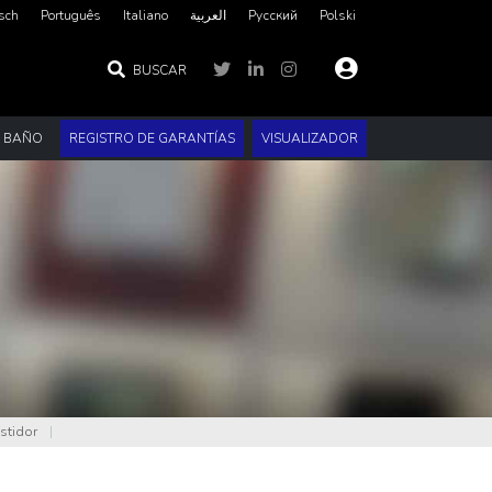
sch
Português
Italiano
العربية‏
Русский
Polski
BUSCAR
E BAÑO
REGISTRO DE GARANTÍAS
VISUALIZADOR
stidor
|