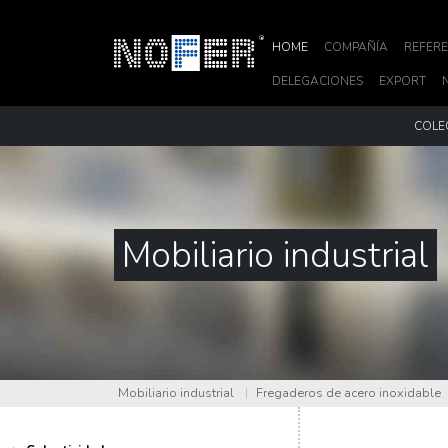
HOME
COMPAÑÍA
REFERE
DELEGACIONES
EXPORT
COLE
Mobiliario industrial
Mobiliario industrial
|
Fregaderos de acero inoxidable