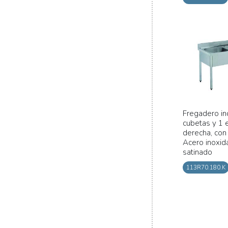
Fregadero ind
cubetas y 1 e
derecha, con
Acero inoxid
satinado
113R70.180.K