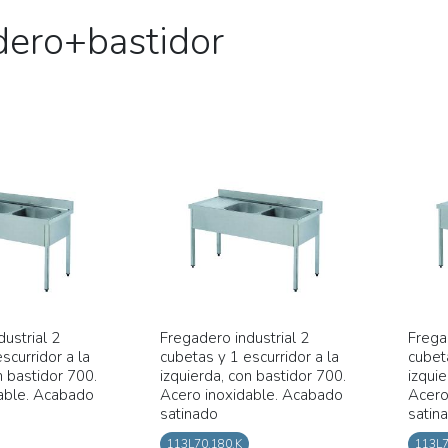
dero+bastidor
ustrial 2
Fregadero industrial 2
Frega
scurridor a la
cubetas y 1 escurridor a la
cubeta
n bastidor 700.
izquierda, con bastidor 700.
izquie
able. Acabado
Acero inoxidable. Acabado
Acero
satinado
satin
113L70.180.K
113L7