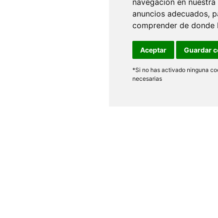
navegación en nuestra
anuncios adecuados, pa
comprender de donde ll
Aceptar
Guardar c
*Si no has activado ninguna coo
necesarias
os
Legal
as
Aviso Legal
 de garantías
Política de Privacidad
d de devolución
Política de Cookies