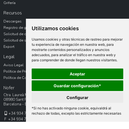
Grifería
Recursos
Descargas
Registro de garantías
Utilizamos cookies
Solicitud de devolución
Usamos cookies y otras técnicas de rastreo para mejorar
Solicitud de servicio técnico
tu experiencia de navegación en nuestra web, para
Export
mostrarte contenidos personalizados y anuncios
adecuados, para analizar el tráfico en nuestra web y
Legal
para comprender de donde llegan nuestros visitantes.
Aviso Legal
Política de Privacidad
Aceptar
Política de Cookies
Guardar configuración*
Nofer
Ctra. Laureà Miró, 385-387
Configurar
08980 Sant Feliu de LLobregat
Barcelona - España
*Si no has activado ninguna cookie, equivaldrá al
+34 934 742 423
rechazo de todas, excepto las estrictamente necesarias
F +34 934 743 548
Contacto