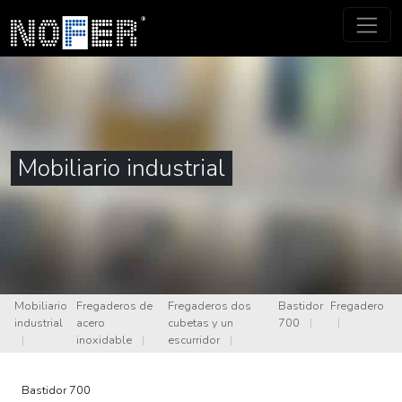
Mobiliario industrial
Mobiliario
Fregaderos de
Fregaderos dos
Bastidor
Fregadero
industrial
acero
cubetas y un
700
|
|
|
inoxidable
|
escurridor
|
Bastidor 700