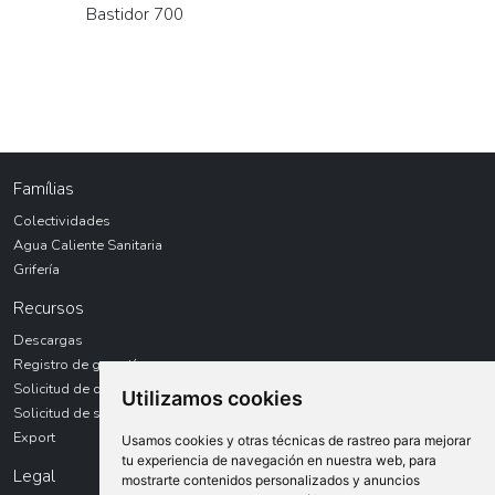
Bastidor 700
Famílias
Colectividades
Agua Caliente Sanitaria
Grifería
Recursos
Descargas
Registro de garantías
Solicitud de devolución
Utilizamos cookies
Solicitud de servicio técnico
Export
Usamos cookies y otras técnicas de rastreo para mejorar
tu experiencia de navegación en nuestra web, para
Legal
mostrarte contenidos personalizados y anuncios