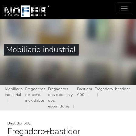
Mobiliario industrial
Mobiliario
Fregaderos
Fregaderos
Bastidor
Fregadero+bastidor
industrial
de acero
dos cubetas y
600
|
|
|
inoxidable
dos
|
escurridores
|
Bastidor 600
Fregadero+bastidor