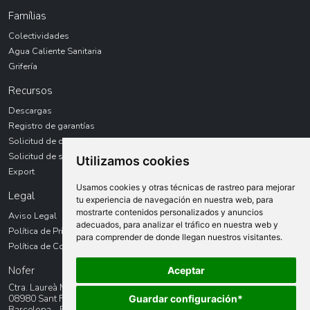
Famílias
Colectividades
Agua Caliente Sanitaria
Grifería
Recursos
Descargas
Registro de garantías
Solicitud de devolución
Solicitud de servicio técnico
Utilizamos cookies
Export
Usamos cookies y otras técnicas de rastreo para mejorar
Legal
tu experiencia de navegación en nuestra web, para
mostrarte contenidos personalizados y anuncios
Aviso Legal
adecuados, para analizar el tráfico en nuestra web y
Política de Privacidad
para comprender de donde llegan nuestros visitantes.
Política de Cookies
Nofer
Aceptar
Ctra. Laureà Miró, 385-387
Guardar configuración*
08980 Sant Feliu de LLobregat