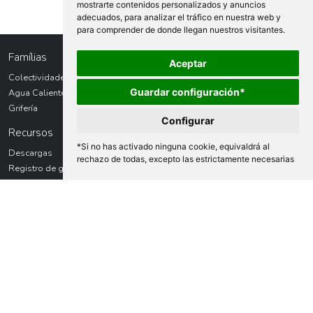
mostrarte contenidos personalizados y anuncios
adecuados, para analizar el tráfico en nuestra web y
para comprender de donde llegan nuestros visitantes.
Famílias
Aceptar
Colectividades
Guardar configuración*
Agua Caliente Sanitaria
Grifería
Configurar
Recursos
*Si no has activado ninguna cookie, equivaldrá al
Descargas
rechazo de todas, excepto las estrictamente necesarias
Registro de garantías
Solicitud de devolución
Solicitud de servicio técnico
Export
Legal
Aviso Legal
Política de Privacidad
Política de Cookies