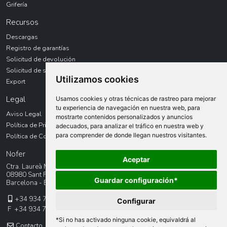
Grifería
Recursos
Descargas
Registro de garantías
Solicitud de devolución
Solicitud de servicio técnico
Utilizamos cookies
Export
Legal
Usamos cookies y otras técnicas de rastreo para mejorar
tu experiencia de navegación en nuestra web, para
Aviso Legal
mostrarte contenidos personalizados y anuncios
Política de Privacidad
adecuados, para analizar el tráfico en nuestra web y
para comprender de donde llegan nuestros visitantes.
Política de Cookies
Nofer
Aceptar
Ctra. Laureà Miró, 385-387
08980 Sant Feliu de LLobregat
Guardar configuración*
Barcelona - España
+34 934 742 423
Configurar
F +34 934 743 548
*Si no has activado ninguna cookie, equivaldrá al
Contacto