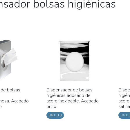
sador bolsas higiénicas
 de bolsas
Dispensador de bolsas
Dispe
higiénicas adosado de
higié
mesa. Acabado
acero inoxidable. Acabado
acero
o
brillo
satin
04050.B
04050