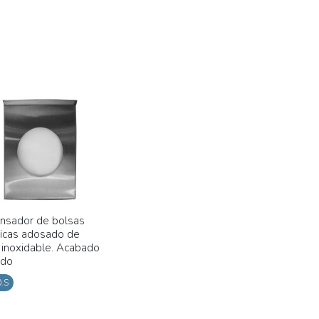
nsador de bolsas
nicas adosado de
 inoxidable. Acabado
ado
.S