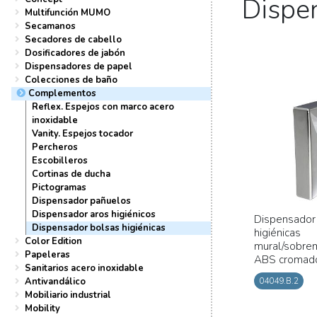
Dispen
Multifunción MUMO
Secamanos
Secadores de cabello
Dosificadores de jabón
Dispensadores de papel
Colecciones de baño
Complementos
Reflex. Espejos con marco acero
inoxidable
Vanity. Espejos tocador
Percheros
Escobilleros
Cortinas de ducha
Pictogramas
Dispensador pañuelos
Dispensador aros higiénicos
Dispensador
Dispensador bolsas higiénicas
higiénicas
Color Edition
mural/sobre
Papeleras
ABS cromad
Sanitarios acero inoxidable
Antivandálico
04049.B.2
Mobiliario industrial
Mobility