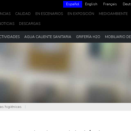
Español
English
Français
Deut
NCIAS
CALIDAD
EN ESCENARIOS
EN EXPOSICIÓN
MEDIOAMBIENTE
NOTICIAS
DESCARGAS
CTIVIDADES
AGUA CALIENTE SANITARIA
GRIFERÍA H2O
MOBILIARIO D
s higiénicas
|