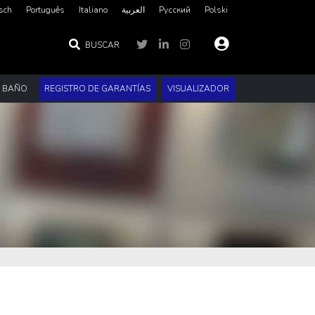
sch
Português
Italiano
العربية‏
Русский
Polski
BUSCAR
E BAÑO
REGISTRO DE GARANTÍAS
VISUALIZADOR