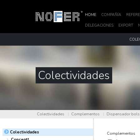
HOME
COMPAÑÍA
REFERE
DELEGACIONES
EXPORT
COLE
Colectividades
Colectividades
|
Complementos
|
Dispensador bolsa
Colectividades
Complementos
Concept³