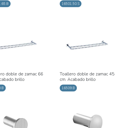
.65.B
16501.50.S
ero doble de zamac 66
Toallero doble de zamac 45
cabado brillo
cm. Acabado brillo
.B
16509.B