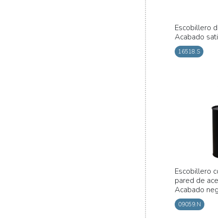
Escobillero 
Acabado sat
16518.S
Escobillero 
pared de ace
Acabado ne
09059.N