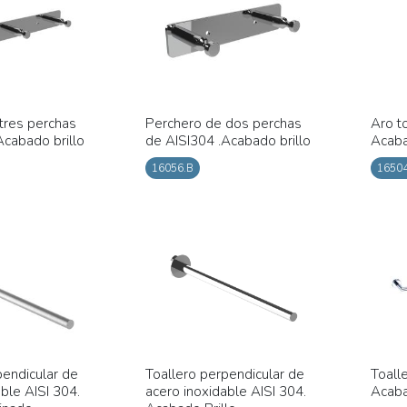
tres perchas
Perchero de dos perchas
Aro t
Acabado brillo
de AISI304 .Acabado brillo
Acaba
16056.B
16504
pendicular de
Toallero perpendicular de
Toall
ble AISI 304.
acero inoxidable AISI 304.
Acaba