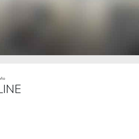
año
LINE