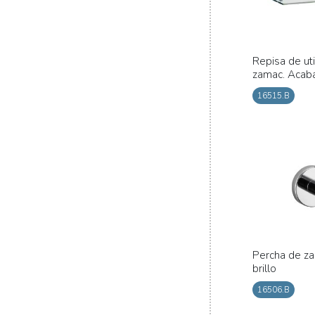
Repisa de ut
zamac. Acaba
16515.B
Percha de z
brillo
16506.B