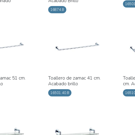
inado
Acabado Brillo
16501
16874.B
zamac 51 cm.
Toallero de zamac 41 cm.
Toall
lo
Acabado brillo
cm. A
16501.40.B
16510