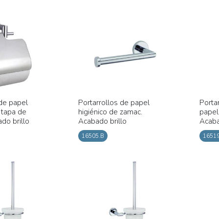
 de papel
Portarrollos de papel
Porta
 tapa de
higiénico de zamac.
papel
do brillo
Acabado brillo
Acaba
16505.B
16519