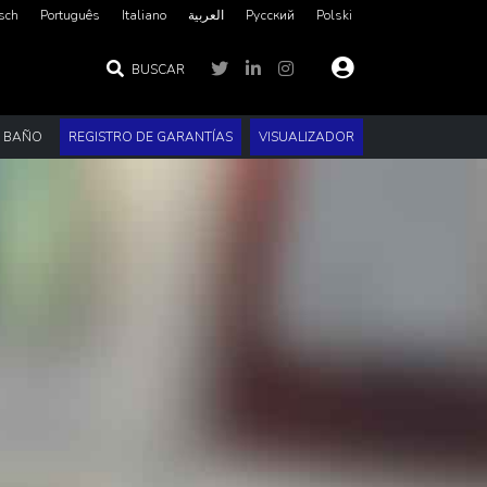
sch
Português
Italiano
العربية‏
Русский
Polski
BUSCAR
E BAÑO
REGISTRO DE GARANTÍAS
VISUALIZADOR