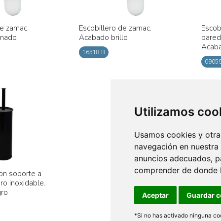
de zamac.
Escobillero de zamac.
Escob
inado
Acabado brillo
pared
Acaba
16518.B
09059
Utilizamos coo
Usamos cookies y otras
navegación en nuestra
anuncios adecuados, pa
comprender de donde ll
con soporte a
ro inoxidable.
gro
Aceptar
Guardar c
*Si no has activado ninguna coo