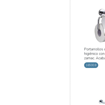
Portarrollos
higiénico con
zamac. Acaba
16500.B