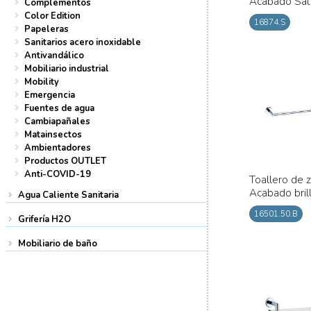
Acabado Sat
Complementos
Color Edition
16874.S
Papeleras
Sanitarios acero inoxidable
Antivandálico
Mobiliario industrial
Mobility
Emergencia
Fuentes de agua
Cambiapañales
Matainsectos
Ambientadores
Productos OUTLET
Anti-COVID-19
Toallero de 
Acabado bril
Agua Caliente Sanitaria
16501.50.B
Grifería H2O
Mobiliario de baño