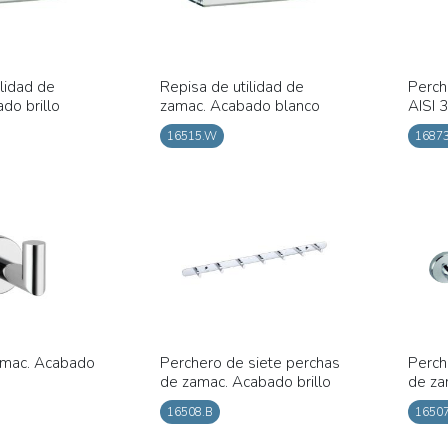
ilidad de
Repisa de utilidad de
Perch
do brillo
zamac. Acabado blanco
AISI 
16515.W
16873
amac. Acabado
Perchero de siete perchas
Perch
de zamac. Acabado brillo
de za
16508.B
16507