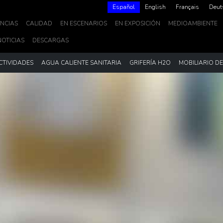
Español
English
Français
Deut
NCIAS
CALIDAD
EN ESCENARIOS
EN EXPOSICIÓN
MEDIOAMBIENTE
NOTICIAS
DESCARGAS
CTIVIDADES
AGUA CALIENTE SANITARIA
GRIFERÍA H2O
MOBILIARIO D