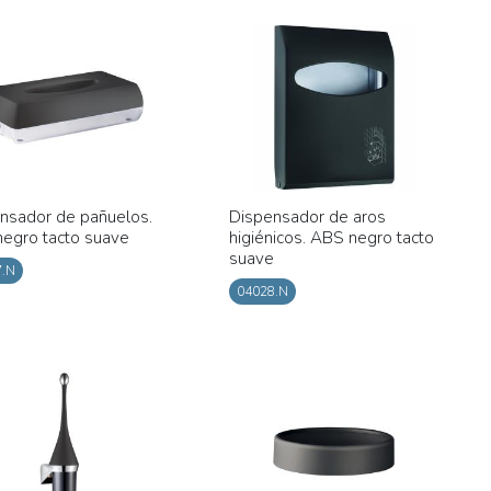
nsador de pañuelos.
Dispensador de aros
egro tacto suave
higiénicos. ABS negro tacto
suave
7.N
04028.N