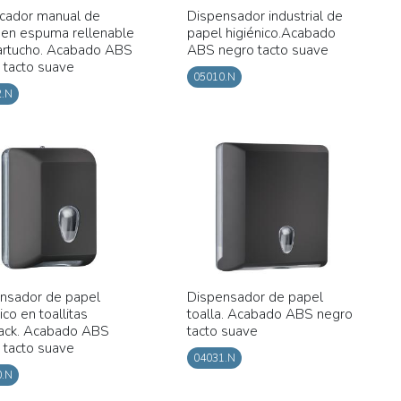
icador manual de
Dispensador industrial de
 en espuma rellenable
papel higiénico.Acabado
artucho. Acabado ABS
ABS negro tacto suave
 tacto suave
05010.N
2.N
nsador de papel
Dispensador de papel
ico en toallitas
toalla. Acabado ABS negro
ack. Acabado ABS
tacto suave
 tacto suave
04031.N
0.N