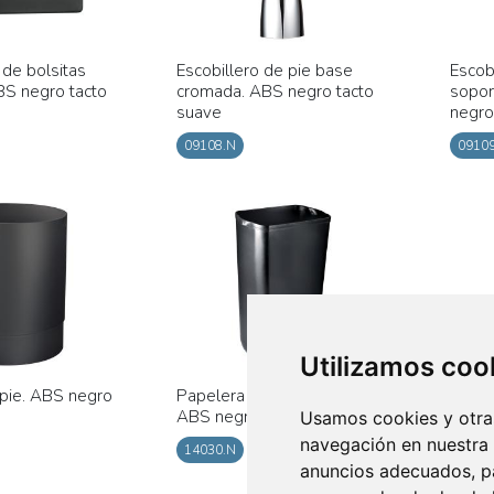
de bolsitas
Escobillero de pie base
Escob
ABS negro tacto
cromada. ABS negro tacto
sopor
suave
negro
09108.N
0910
Utilizamos coo
pie. ABS negro
Papelera de pie 23 litros.
ABS negro tacto suave
Usamos cookies y otras
navegación en nuestra
14030.N
anuncios adecuados, pa