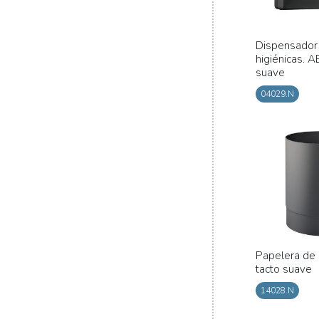
Dispensador 
higiénicas. 
suave
04029.N
Papelera de 
tacto suave
14028.N