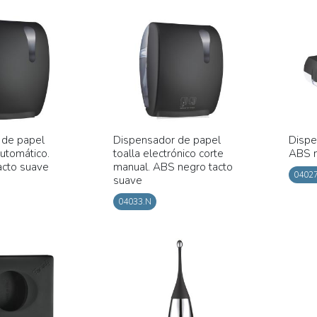
 de papel
Dispensador de papel
Dispe
automático.
toalla electrónico corte
ABS n
acto suave
manual. ABS negro tacto
0402
suave
04033.N