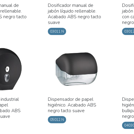
manual de
Dosificador manual de
Dosif
 rellenable.
jabón líquido rellenable.
jabón
 negro tacto
Acabado ABS negro tacto
con c
suave
negro
03011.N
0301
industrial
Dispensador de papel
Dispe
apel
higiénico. Acabado ABS
higién
cabado ABS
negro tacto suave
bulkp
suave
negro
05012.N
0403