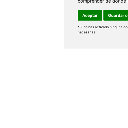
comprender de donde ll
Aceptar
Guardar c
*Si no has activado ninguna coo
necesarias
os
Legal