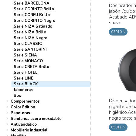
Serie BARCELONA
Dosificador 
Serie CORINTO Brillo
jabón líquido
Serie CORFU Brillo
Acabado ABS
Serie CORINTO Negro
suave
Serie NIZA Satinado
Serie NIZA Brillo
03010.N
Serie NIZA Negro
Serie CLASSIC
Serie SANTORINI
Serie SIENA
Serie MONACO
Serie CRETA Brillo
Serie HOTEL
Serie LINE
Serie BLACK
Jaboneras
Box
Dispensador 
Complementos
gigante de p
Color Edition
higiénico.A
Papeleras
negro tacto 
Sanitarios acero inoxidable
Antivandálico
05011.N
Mobiliario industrial
Mobility