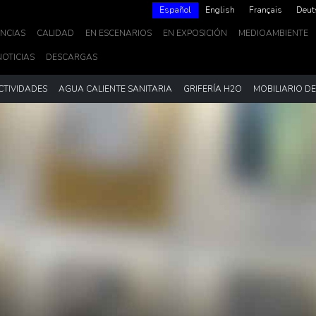
Español
English
Français
Deut
NCIAS
CALIDAD
EN ESCENARIOS
EN EXPOSICIÓN
MEDIOAMBIENTE
NOTICIAS
DESCARGAS
CTIVIDADES
AGUA CALIENTE SANITARIA
GRIFERÍA H2O
MOBILIARIO D