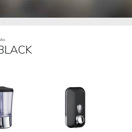
|
año
 BLACK