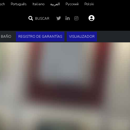
sch
Português
Italiano
العربية‏
Русский
Polski
BUSCAR
E BAÑO
REGISTRO DE GARANTÍAS
VISUALIZADOR