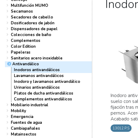
Inodor
Multifunción MUMO
Secamanos
Secadores de cabello
Dosificadores de jabón
Dispensadores de papel
Colecciones de baño
Complementos
Color Edition
Papeleras
Sanitarios acero inoxidable
Antivandálico
Inodoros antivandálicos
Lavamanos antivandálicos
Inodoro y lavamanos antivandálico
Urinarios antivandálicos
Platos de ducha antivandálicos
Inodoro antiv
Complementos antivandálicos
suelo con sal
Mobiliario industrial
fijación tras
Mobility
pernos. Acer
Emergencia
Acabado sat
Fuentes de agua
Cambiapañales
13012.P.S
Matainsectos