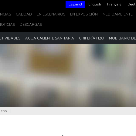
Español
English
Français
Deut
NCIAS
CALIDAD
EN ESCENARIOS
EN EXPOSICIÓN
MEDIOAMBIENTE
NOTICIAS
DESCARGAS
CTIVIDADES
AGUA CALIENTE SANITARIA
GRIFERÍA H2O
MOBILIARIO D
icos
|