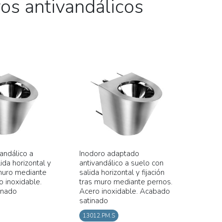
os antivandálicos
andálico a
Inodoro adaptado
ida horizontal y
antivandálico a suelo con
 muro mediante
salida horizontal y fijación
o inoxidable.
tras muro mediante pernos.
inado
Acero inoxidable. Acabado
satinado
13012.PM.S