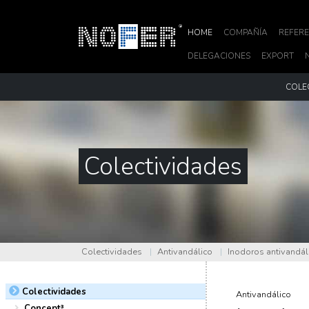
HOME
COMPAÑÍA
REFERE
DELEGACIONES
EXPORT
COLE
Colectividades
Colectividades
|
Antivandálico
|
Inodoros antivandál
Colectividades
Antivandálico
Concept³