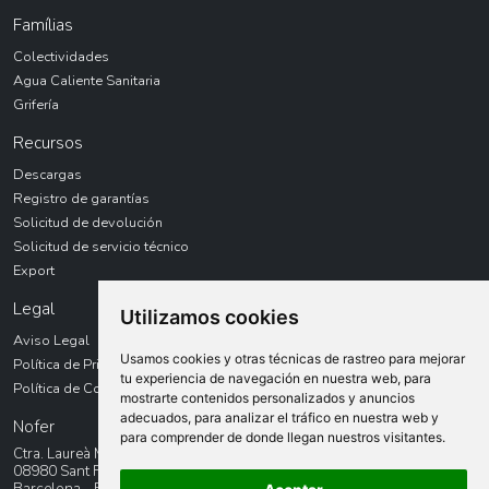
Famílias
Colectividades
Agua Caliente Sanitaria
Grifería
Recursos
Descargas
Registro de garantías
Solicitud de devolución
Solicitud de servicio técnico
Export
Legal
Utilizamos cookies
Aviso Legal
Usamos cookies y otras técnicas de rastreo para mejorar
Política de Privacidad
tu experiencia de navegación en nuestra web, para
Política de Cookies
mostrarte contenidos personalizados y anuncios
adecuados, para analizar el tráfico en nuestra web y
Nofer
para comprender de donde llegan nuestros visitantes.
Ctra. Laureà Miró, 385-387
08980 Sant Feliu de LLobregat
Barcelona - España