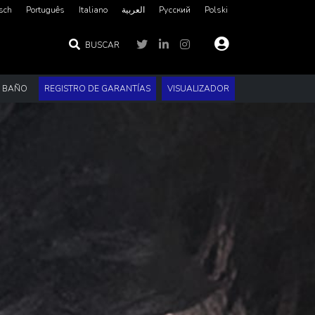
sch
Português
Italiano
العربية‏
Русский
Polski
BUSCAR
E BAÑO
REGISTRO DE GARANTÍAS
VISUALIZADOR