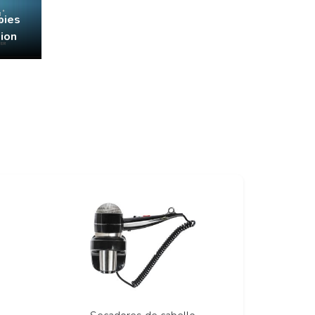
pies
ion