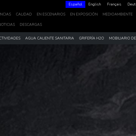
Español
English
Français
Deut
NCIAS
CALIDAD
EN ESCENARIOS
EN EXPOSICIÓN
MEDIOAMBIENTE
NOTICIAS
DESCARGAS
CTIVIDADES
AGUA CALIENTE SANITARIA
GRIFERÍA H2O
MOBILIARIO D