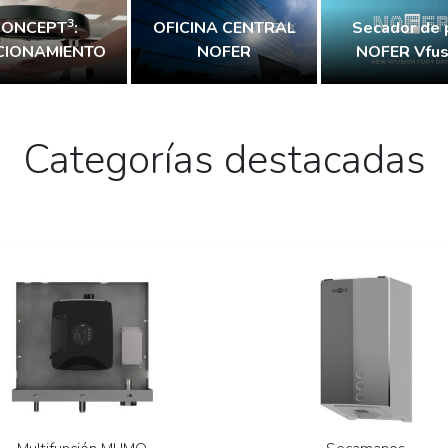
3
CONCEPT
:
OFICINA CENTRAL
Secador de 
CIONAMIENTO
NOFER
NOFER Vfus
Categorías destacadas